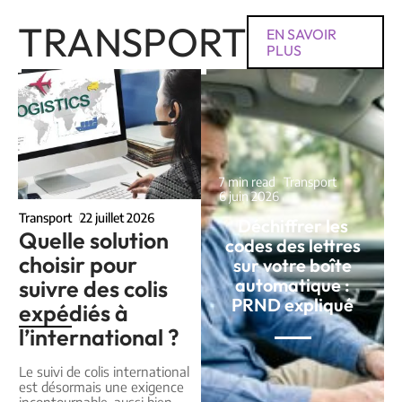
TRANSPORT
EN SAVOIR
PLUS
7 min read
Transport
6 juin 2026
Transport
22 juillet 2026
Déchiffrer les
Quelle solution
codes des lettres
choisir pour
sur votre boîte
automatique :
suivre des colis
PRND expliqué
expédiés à
l’international ?
Le suivi de colis international
est désormais une exigence