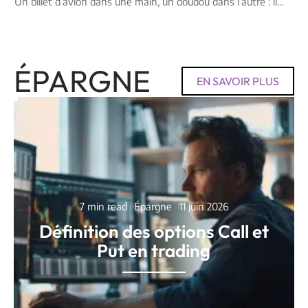
Un billet d’avion dans une main, un doudou dans l’autre : il
…
ÉPARGNE
EN SAVOIR PLUS
7 min read
Épargne
11 juin 2026
Définition des options Call et
Put en trading