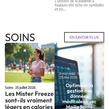
L'univers de la joaillerie a
toujours été riche en symboles
et en
…
SOINS
EN SAVOIR PLUS
8 min read
Soins
29 mai 2026
Optimiser la
Soins
25 juillet 2026
gestion des
Les Mister Freeze
données
sont-ils vraiment
médicales avec
légers en calories
Mailiz Santé