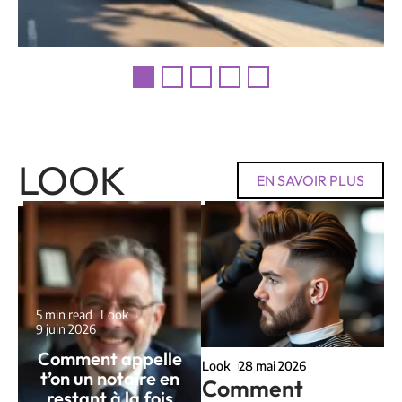
LOOK
EN SAVOIR PLUS
5 min read
Look
9 juin 2026
Comment appelle
Look
28 mai 2026
t’on un notaire en
Comment
restant à la fois