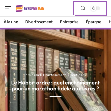
À la une
Divertissement
Entreprise
Épargne
H
7 min read
Divertissement
7 août 2026
Le Hobbit ordre : quel enchaînement
pour un marathon fidèle aux livres ?