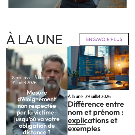
À LA UNE
EN SAVOIR PLUS
8 min read
À la une
31 juillet 2026
Mesure
À la une
29 juillet 2026
d’éloignement
Différence entre
non respectée
nom et prénom :
par la victime :
jusqu’où va votre
explications et
obligation de
exemples
distance ?