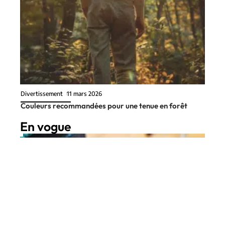
Divertissement
11 mars 2026
Couleurs recommandées pour une tenue en forêt
En vogue
4 min read
Entreprise
2 juillet 2026
Tachygraphe numérique en 2026
Contact
Mentions Légales
Sitemap