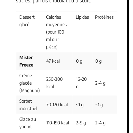
sucres, parfois chocolat ou biscuit.
Dessert
Calories
Lipides
Protéines
glacé
moyennes
(pour 100
ml ou 1
pièce)
Mister
47 kcal
0 g
0 g
Freeze
Crème
250-300
16-20
glacée
2-4 g
kcal
g
(Magnum)
Sorbet
70-120 kcal
<1 g
<1 g
industriel
Glace au
110-150 kcal
2-5 g
2-4 g
yaourt