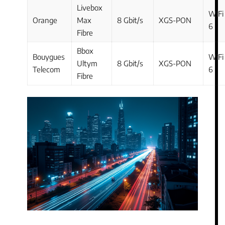
Livebox
WiFi
Orange
Max
8 Gbit/s
XGS-PON
6
Fibre
Bbox
Bouygues
WiFi
Ultym
8 Gbit/s
XGS-PON
Telecom
6
Fibre