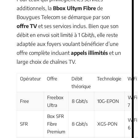
additionnels, la
Bbox Ultym Fibre
de
Bouygues Telecom se démarque par son
offre TV
et ses services inclus. Bien que son
débit en envoi soit limité à 1 Gbit/s, elle reste
adaptée aux foyers voulant bénéficier d’une
offre complète incluant
appels illimités
et un
large choix de chaînes TV.
Opérateur
Offre
Débit
Technologie
WiFi
théorique
Freebox
WiFi
Free
8 Gbit/s
10G-EPON
Ultra
7
Box SFR
WiFi
SFR
Fibre
8 Gbit/s
XGS-PON
6
Premium