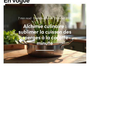
En vogue
7 min read
Divertissement
19 juillet 2026
Alchimie culinaire :
sublimer la cuisson des
asperges à la cocotte-
minute