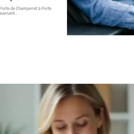
e Porte de Champerret à Porte
raversant
…