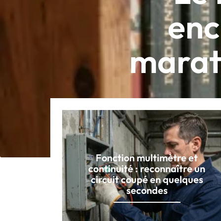
enc
marath
Fonction multimètre et
continuité : reconnaître un
circuit coupé en quelques
secondes