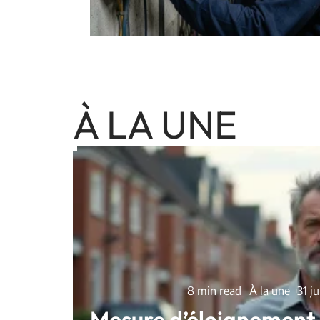
À LA UNE
8 min read
À la une
31 j
Mesure d’éloignement