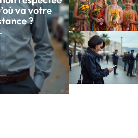
u’où va votre
stance ?