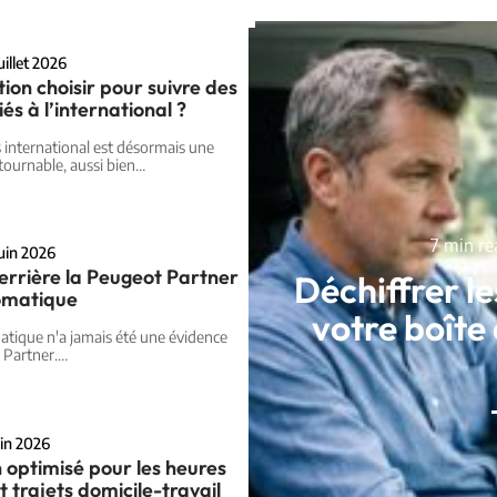
uillet 2026
tion choisir pour suivre des
iés à l’international ?
is international est désormais une
tournable, aussi bien
…
7 min re
juin 2026
derrière la Peugeot Partner
Déchiffrer le
omatique
votre boît
atique n'a jamais été une évidence
Partner.
…
uin 2026
 optimisé pour les heures
t trajets domicile-travail