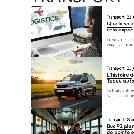
Transport
22 j
Quelle solu
colis expéd
Le suivi de col
exigence incon
Transport
23 
L’histoire 
Tepee aut
La boîte autom
dans la gamme 
Transport
8 j
Bus 92 plan
de pointe e