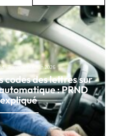
ad
Transport
6 juin 2026
s codes des lettres sur
e automatique : PRND
expliqué