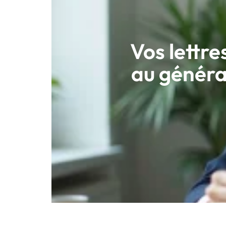
Vos lettre
au généra