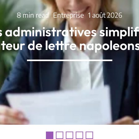
8 min read
Entreprise
1 août 2026
s administratives simpli
teur de lettre napoleon