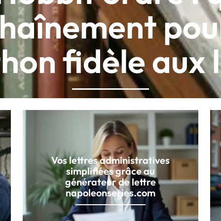
haînement pou
on fidèle aux l
Vos lettres administratives
simplifiées grâce au
générateur de lettre
napoleonseries.com