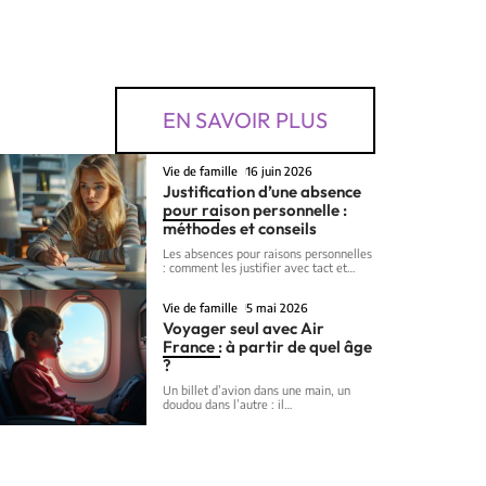
EN SAVOIR PLUS
Vie de famille
16 juin 2026
Justification d’une absence
pour raison personnelle :
méthodes et conseils
Les absences pour raisons personnelles
: comment les justifier avec tact et
…
Vie de famille
5 mai 2026
Voyager seul avec Air
France : à partir de quel âge
?
Un billet d’avion dans une main, un
doudou dans l’autre : il
…