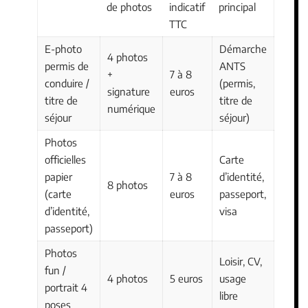
de photos
indicatif
principal
TTC
E-photo
Démarche
4 photos
permis de
ANTS
+
7 à 8
conduire /
(permis,
signature
euros
titre de
titre de
numérique
séjour
séjour)
Photos
officielles
Carte
papier
7 à 8
d’identité,
8 photos
(carte
euros
passeport,
d’identité,
visa
passeport)
Photos
Loisir, CV,
fun /
4 photos
5 euros
usage
portrait 4
libre
poses