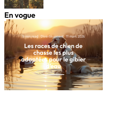
En vogue
9 min read
Divertissement
11 mars 2026
Les races de chien de
chasse les plus
adaptées pour le gibier
d’eau