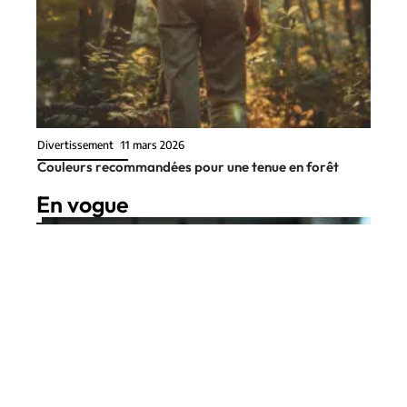
Divertissement
11 mars 2026
Couleurs recommandées pour une tenue en forêt
En vogue
6 min read
Entreprise
11 mars 2026
Optimiser la gestion des
Contact
Mentions Légales
Sitemap
acomptes clients : stratégies et