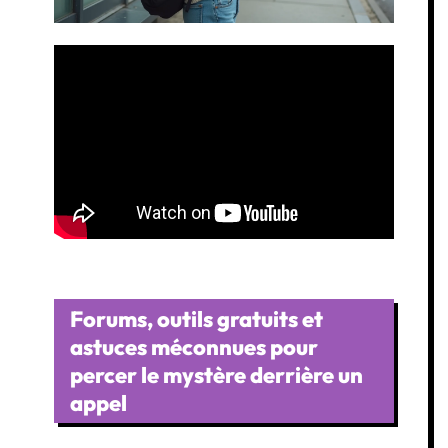
Forums, outils gratuits et
astuces méconnues pour
percer le mystère derrière un
appel