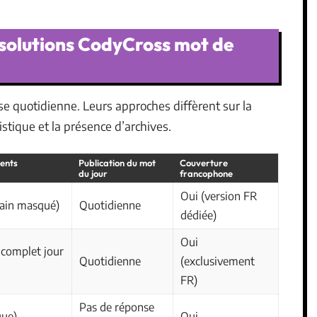
 solutions CodyCross mot de
e quotidienne. Leurs approches diffèrent sur la
istique et la présence d’archives.
dents
Publication du mot
Couverture
du jour
francophone
Oui (version FR
main masqué)
Quotidienne
dédiée)
Oui
 complet jour
Quotidienne
(exclusivement
FR)
Pas de réponse
que)
Oui