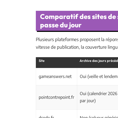
Comparatif des sites de
passe du jour
Plusieurs plateformes proposent la répons
vitesse de publication, la couverture lingu
Site
Archive des jours précé
gameanswers.net
Oui (veille et lende
Oui (calendrier 2026
pointcontrepoint.fr
par jour)
dcode.fr
Non (solveur généri