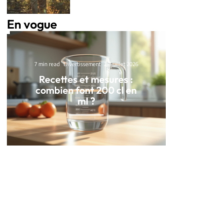
En vogue
7 min read
Divertissement
24 juillet 2026
Recettes et mesures :
combien font 200 cl en
ml ?