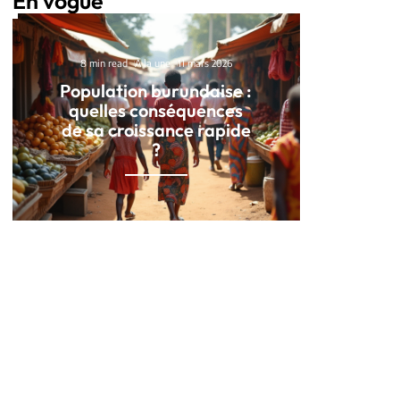
En vogue
8 min read
À la une
11 mars 2026
Population burundaise :
quelles conséquences
de sa croissance rapide
?