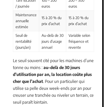
Tarif location
100 – 200
200 – 300
/ journée
euros
euros
Maintenance
15 à 20 % du
15 à 20 % du
annuelle
prix d’achat
prix d’achat
estimée
Seuil de
Au-delà de 30
Variable selon
rentabilité
jours d’usage
fréquence et
(jours/an)
annuel
revente
Le seuil souvent cité pour les machines d’une
tonne ou moins :
au-delà de 30 jours
d’utilisation par an, la location coûte plus
cher que l’achat
. Pour un particulier qui
utilise sa pelle deux week-ends par an pour
creuser une tranchée ou niveler un terrain, ce
seuil paraît lointain.