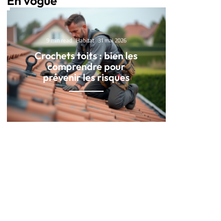
En vogue
9 min read
Habitat
31 mai 2026
Crochets toits : bien les
comprendre pour
prévenir les risques