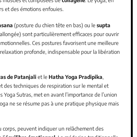
les muscles et composées de
collagène
. Le yoga, en
nirs et des émotions enfouies.
asana
(posture du chien tête en bas) ou le
supta
allongée) sont particulièrement efficaces pour ouvrir
 émotionnelles. Ces postures favorisent une meilleure
 relaxation profonde, indispensable pour la libération
as de Patanjali
et le
Hatha Yoga Pradipika
,
et des techniques de respiration sur le mental et
es Yoga Sutras, met en avant l’importance de l’union
e yoga ne se résume pas à une pratique physique mais
du corps, peuvent indiquer un relâchement des