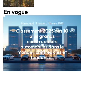
En vogue
8 min read
Transport
11 mars 2026
Classement 2025 des 10
plus grands
constructeurs
automobiles dans le
monde : chiffres clés et
tendances