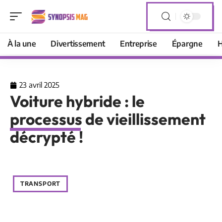
À la une
Divertissement
Entreprise
Épargne
H
23 avril 2025
Voiture hybride : le
processus de vieillissement
décrypté !
TRANSPORT