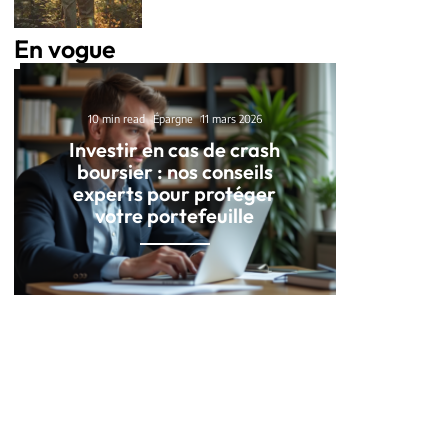
En vogue
10 min read
Épargne
11 mars 2026
Investir en cas de crash
boursier : nos conseils
experts pour protéger
votre portefeuille