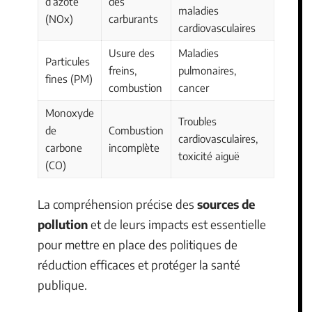
d’azote
des
maladies
(NOx)
carburants
cardiovasculaires
Usure des
Maladies
Particules
freins,
pulmonaires,
fines (PM)
combustion
cancer
Monoxyde
Troubles
de
Combustion
cardiovasculaires,
carbone
incomplète
toxicité aiguë
(CO)
La compréhension précise des
sources de
pollution
et de leurs impacts est essentielle
pour mettre en place des politiques de
réduction efficaces et protéger la santé
publique.