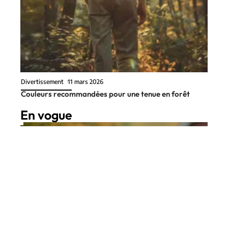
Divertissement
11 mars 2026
Couleurs recommandées pour une tenue en forêt
En vogue
9 min read
Vie de famille
26 mai 2026
Petit boulot à 12 ans : idées et
Contact
Mentions Légales
Sitemap
conseils pratiques pour gagner