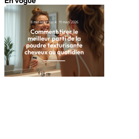
En vogue
8 min read
Look
11 mars 2026
Comment tirer le
meilleur parti de la
poudre texturisante
cheveux au quotidien