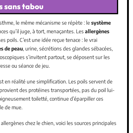
ns sans tabou
asthme, le même mécanisme se répète : le
système
ces qu’il juge, à tort, menaçantes. Les
allergènes
es poils. C’est une idée reçue tenace : le vrai
s de peau
, urine, sécrétions des glandes sébacées,
roscopiques s’invitent partout, se déposent sur les
resse ou séance de jeu.
est en réalité une simplification. Les poils servent de
 provient des protéines transportées, pas du poil lui-
gneusement toiletté, continue d’éparpiller ces
de de mue.
lergènes chez le chien, voici les sources principales