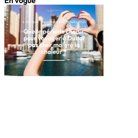
En vogue
6 min read
Divertissement
11 mars 2026
Quelle période choisir
pour voyager à Dubaï
pas cher malgré la
chaleur ?