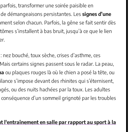
parfois, transformer une soirée paisible en
 de démangeaisons persistantes. Les
signes d’une
ent selon chacun. Parfois, la gêne se fait sentir dès
tômes s’installent à bas bruit, jusqu’à ce que le lien
er.
 : nez bouché, toux sèche, crises d’asthme, ces
ais certains signes passent sous le radar. La peau,
ma
ou plaques rouges là où le chien a posé la tête, ou
vigilance s’impose devant des rhinites qui s’éternisent,
agés, ou des nuits hachées par la toux. Les adultes
, conséquence d’un sommeil grignoté par les troubles
 l'entraînement en salle par rapport au sport à la