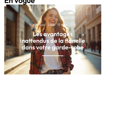
En vogue
8 min read
Look
11 mars 2026
Les avantages
inattendus de la flanelle
dans votre garde-robe