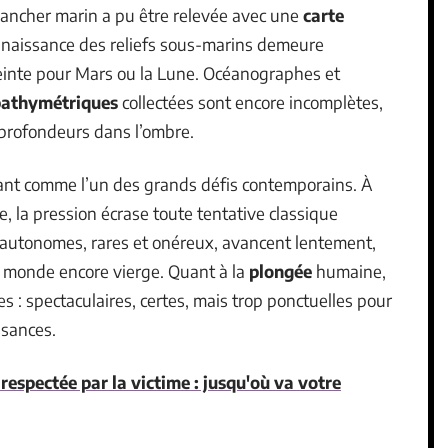
plancher marin a pu être relevée avec une
carte
connaissance des reliefs sous-marins demeure
tteinte pour Mars ou la Lune. Océanographes et
bathymétriques
collectées sont encore incomplètes,
s profondeurs dans l’ombre.
ant comme l’un des grands défis contemporains. À
e, la pression écrase toute tentative classique
s autonomes, rares et onéreux, avancent lentement,
 monde encore vierge. Quant à la
plongée
humaine,
es : spectaculaires, certes, mais trop ponctuelles pour
ssances.
espectée par la victime : jusqu'où va votre