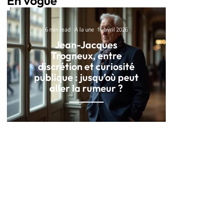
En vogue
6 min read
À la une
16 avril 2026
Jean-Jacques
Trogneux, entre
discrétion et curiosité
publique : jusqu’où peut
aller la rumeur ?