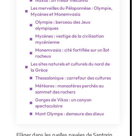
Naxos : un trésor méconnu
Les merveilles du Péloponnèse : Olympie,
Mycènes et Monemvasia
Olympie : berceau des Jeux
olympiques
Mycènes : vestige de la civilisation
mycénienne
Monemvasia : cité fortifiée sur un îlot
rocheux
Les sites naturels et culturels du nord de
la Grèce
Thessalonique : carrefour des cultures
Météores : monastères perchés au
sommet des rochers
Gorges de Vikos : un canyon
spectaculaire
Mont Olympe : demeure des dieux
Flâner dans les ruelles pavées de Santorin,