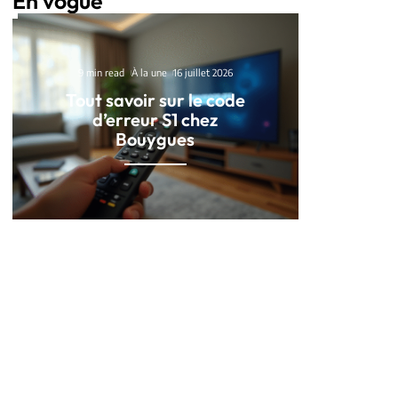
En vogue
9 min read
À la une
16 juillet 2026
Tout savoir sur le code
d’erreur S1 chez
Bouygues