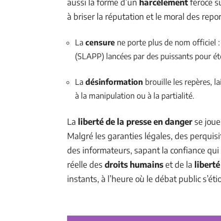
aussi la forme d’un
harcèlement
féroce s
à briser la réputation et le moral des repor
La
censure
ne porte plus de nom officiel :
(SLAPP) lancées par des puissants pour éto
La
désinformation
brouille les repères, la
à la manipulation ou à la partialité.
La
liberté de la presse en danger
se joue
Malgré les garanties légales, des perquisi
des informateurs, sapant la confiance qui f
réelle des
droits humains
et de la
liberté
instants, à l’heure où le débat public s’étio