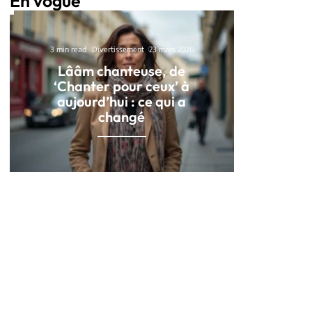
En vogue
3 min read
Divertissement
23 mars 2026
Lââm chanteuse, de
‘Chanter pour ceux’ à
aujourd’hui : ce qui a
changé