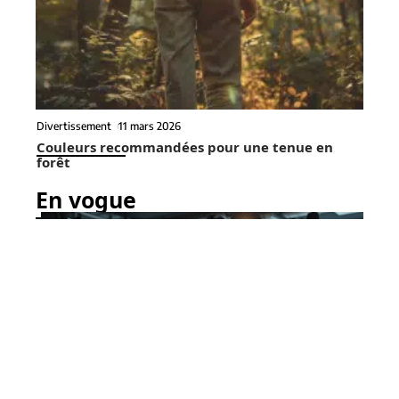
Divertissement
11 mars 2026
Couleurs recommandées pour une tenue en
forêt
En vogue
7 min read
À la une
11 mars 2026
Liberté de la presse: les
Contact
Mentions Légales
Sitemap
menaces et risques en France
© 2025 | synopsismag.fr