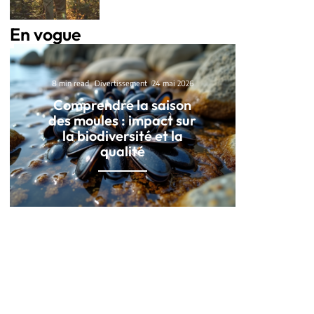
En vogue
8 min read
Divertissement
24 mai 2026
Comprendre la saison
des moules : impact sur
la biodiversité et la
qualité