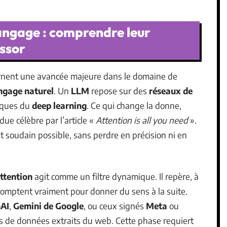
angage : comprendre leur
essor
rnent une avancée majeure dans le domaine de
ngage naturel
. Un
LLM
repose sur des
réseaux de
niques du
deep learning
. Ce qui change la donne,
ndue célèbre par l’article «
Attention is all you need
».
nt soudain possible, sans perdre en précision ni en
ttention
agit comme un filtre dynamique. Il repère, à
comptent vraiment pour donner du sens à la suite.
AI
,
Gemini de Google
, ou ceux signés
Meta
ou
ts de données extraits du web. Cette phase requiert