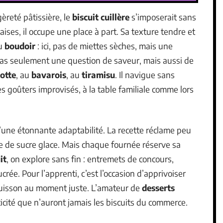
gèreté pâtissière, le
biscuit cuillère
s’imposerait sans
ises, il occupe une place à part. Sa texture tendre et
du
boudoir
: ici, pas de miettes sèches, mais une
as seulement une question de saveur, mais aussi de
otte
, au
bavarois
, au
tiramisu
. Il navigue sans
es goûters improvisés, à la table familiale comme lors
 d’une étonnante adaptabilité. La recette réclame peu
ile de sucre glace. Mais chaque fournée réserve sa
it
, on explore sans fin : entremets de concours,
ée. Pour l’apprenti, c’est l’occasion d’apprivoiser
 cuisson au moment juste. L’amateur de
desserts
cité que n’auront jamais les biscuits du commerce.