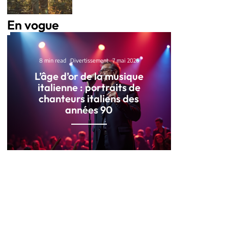
En vogue
8 min read
Divertissement
7 mai 2026
L’âge d’or de la musique
italienne : portraits de
chanteurs italiens des
années 90