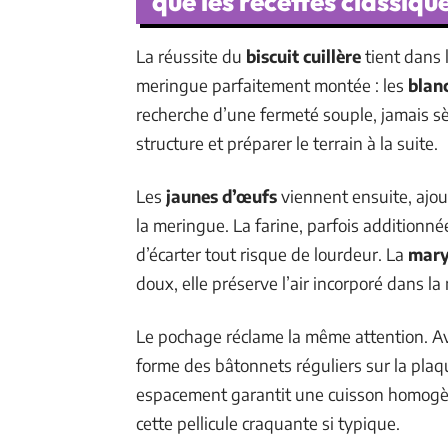
que les recettes classiqu
La réussite du
biscuit cuillère
tient dans 
meringue parfaitement montée : les
blan
recherche d’une fermeté souple, jamais sèc
structure et préparer le terrain à la suite.
Les
jaunes d’œufs
viennent ensuite, ajou
la meringue. La farine, parfois additionn
d’écarter tout risque de lourdeur. La
mary
doux, elle préserve l’air incorporé dans la
Le pochage réclame la même attention. Av
forme des bâtonnets réguliers sur la plaq
espacement garantit une cuisson homogèn
cette pellicule craquante si typique.