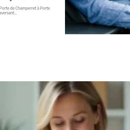
e Porte de Champerret à Porte
raversant
…