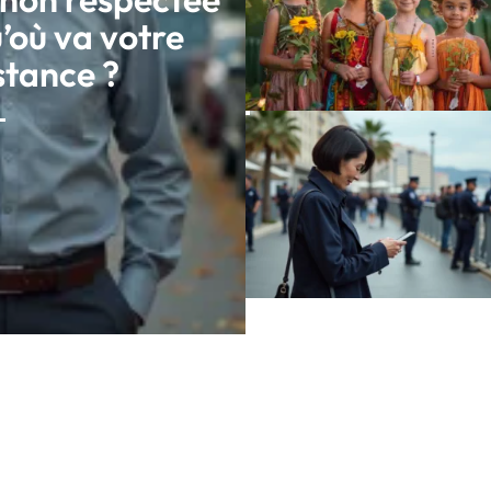
u’où va votre
stance ?