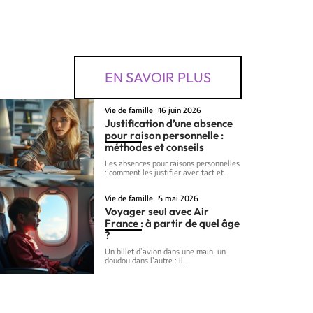
EN SAVOIR PLUS
Vie de famille
16 juin 2026
Justification d’une absence
pour raison personnelle :
méthodes et conseils
Les absences pour raisons personnelles
: comment les justifier avec tact et
…
Vie de famille
5 mai 2026
Voyager seul avec Air
France : à partir de quel âge
?
Un billet d’avion dans une main, un
doudou dans l’autre : il
…