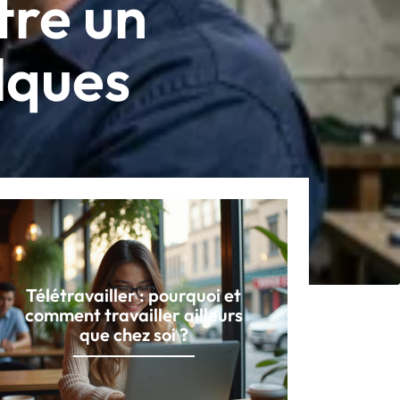
tre un
lques
Télétravailler : pourquoi et
comment travailler ailleurs
que chez soi ?