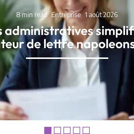
8 min read
Entreprise
1 août 2026
s administratives simpli
teur de lettre napoleon