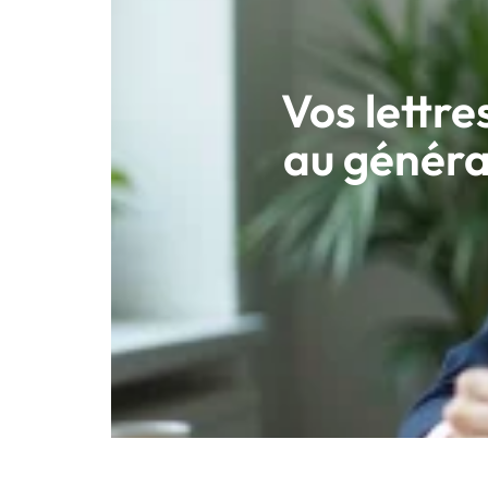
Vos lettre
au généra