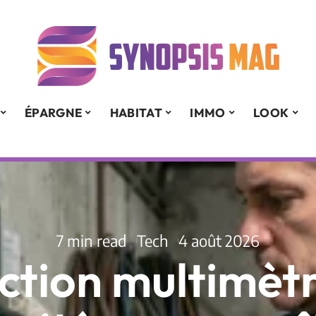
ÉPARGNE
HABITAT
IMMO
LOOK
7 min read
Tech
4 août 2026
ction multimètr