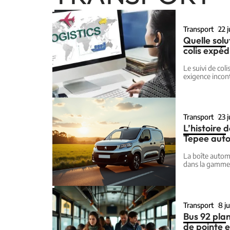
Transport
22 j
Quelle solu
colis expéd
Le suivi de col
exigence incon
Transport
23 
L’histoire 
Tepee aut
La boîte autom
dans la gamme 
Transport
8 j
Bus 92 plan
de pointe e