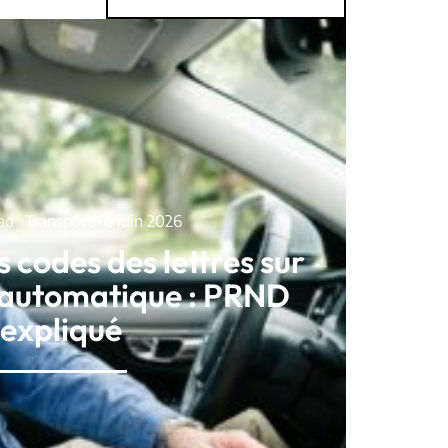
ad
Transport
6 juin 2026
s codes des lettres sur
e automatique : PRND
expliqué