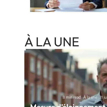
À LA UNE
8 min read
À la une
31 j
Mesure d’éloignement