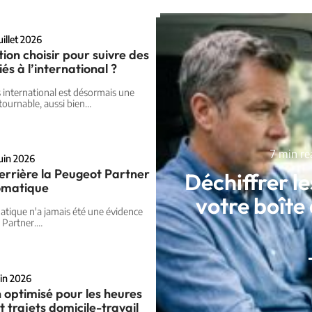
uillet 2026
tion choisir pour suivre des
iés à l’international ?
is international est désormais une
tournable, aussi bien
…
7 min re
juin 2026
derrière la Peugeot Partner
Déchiffrer le
omatique
votre boît
atique n'a jamais été une évidence
Partner.
…
uin 2026
 optimisé pour les heures
t trajets domicile-travail