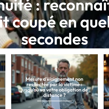
nuité : reconnaî
uit coupé en que
secondes
Mesure d’éloignement non
respectée par la victime :
jusqu’où va votre obligation de
distance ?