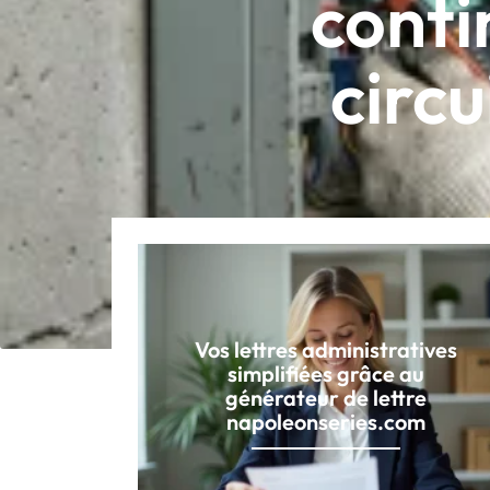
conti
circ
Vos lettres administratives
simplifiées grâce au
générateur de lettre
napoleonseries.com