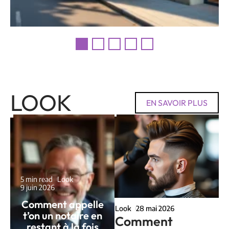
LOOK
EN SAVOIR PLUS
5 min read
Look
9 juin 2026
Comment appelle
Look
28 mai 2026
t’on un notaire en
Comment
restant à la fois