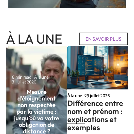
À LA UNE
EN SAVOIR PLUS
8 min read
À la une
31 juillet 2026
Mesure
À la une
29 juillet 2026
d’éloignement
Différence entre
non respectée
nom et prénom :
par la victime :
jusqu’où va votre
explications et
obligation de
exemples
distance ?