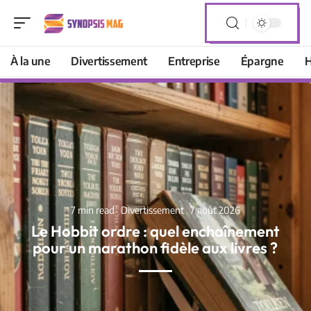
À la une
Divertissement
Entreprise
Épargne
H
7 min read
Divertissement
7 août 2026
Le Hobbit ordre : quel enchaînement
pour un marathon fidèle aux livres ?