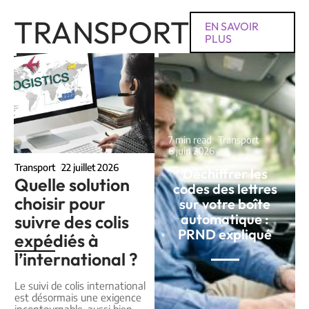
TRANSPORT
EN SAVOIR
PLUS
7 min read
Transport
6 juin 2026
Transport
22 juillet 2026
Déchiffrer les
Quelle solution
codes des lettres
choisir pour
sur votre boîte
automatique :
suivre des colis
PRND expliqué
expédiés à
l’international ?
Le suivi de colis international
est désormais une exigence