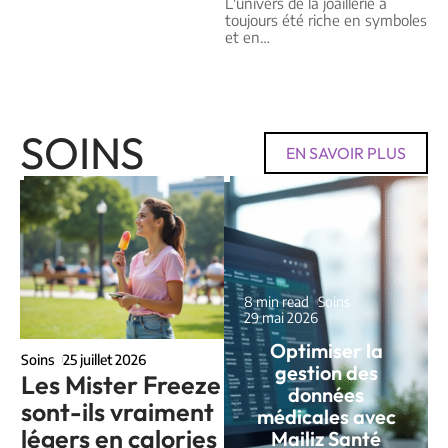
L'univers de la joaillerie a
toujours été riche en symboles
et en
…
SOINS
EN SAVOIR PLUS
8 min read
Soins
29 mai 2026
Optimiser la
Soins
25 juillet 2026
gestion des
Les Mister Freeze
données
sont-ils vraiment
médicales avec
légers en calories
Mailiz Santé