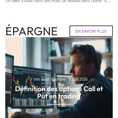
Un billet d’avion dans une main, un doudou dans l’autre : il
…
ÉPARGNE
EN SAVOIR PLUS
7 min read
Épargne
11 juin 2026
Définition des options Call et
Put en trading