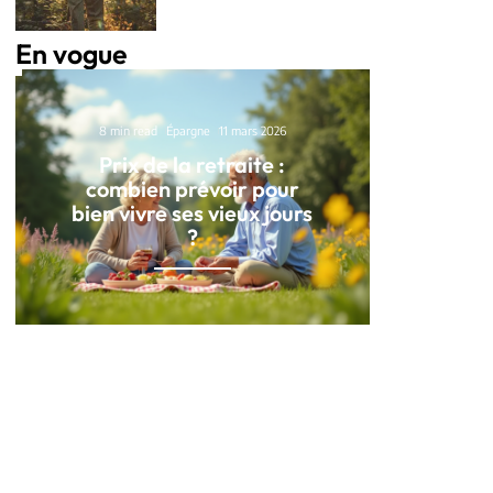
En vogue
8 min read
Épargne
11 mars 2026
Prix de la retraite :
combien prévoir pour
bien vivre ses vieux jours
?