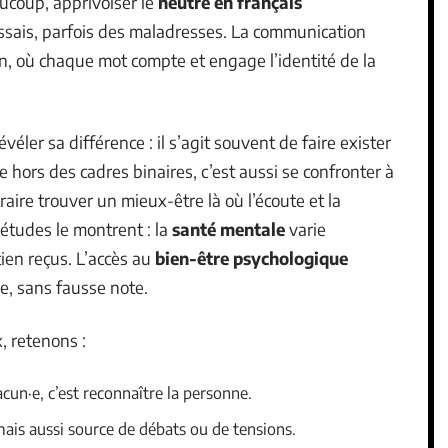
ucoup, apprivoiser le
neutre en français
ais, parfois des maladresses. La communication
n, où chaque mot compte et engage l’identité de la
véler sa différence : il s’agit souvent de faire exister
re hors des cadres binaires, c’est aussi se confronter à
traire trouver un mieux-être là où l’écoute et la
études le montrent : la
santé mentale
varie
tien reçus. L’accès au
bien-être psychologique
re, sans fausse note.
, retenons :
acun·e, c’est reconnaître la personne.
, mais aussi source de débats ou de tensions.