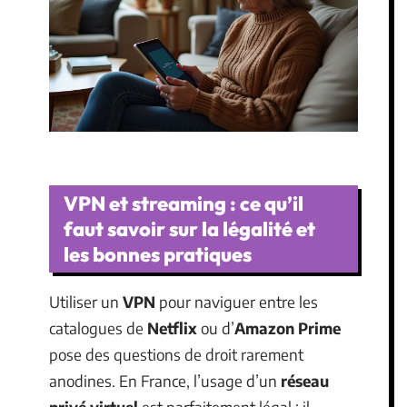
VPN et streaming : ce qu’il
faut savoir sur la légalité et
les bonnes pratiques
Utiliser un
VPN
pour naviguer entre les
catalogues de
Netflix
ou d’
Amazon Prime
pose des questions de droit rarement
anodines. En France, l’usage d’un
réseau
privé virtuel
est parfaitement légal : il