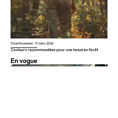
Divertissement
11 mars 2026
Couleurs recommandées pour une tenue en forêt
En vogue
7 min read
Transport
6 juin 2026
Déchiffrer les codes des lettres
Contact
Mentions Légales
Sitemap
sur votre boîte automatique :