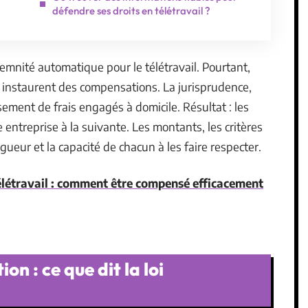
défendre ses droits en télétravail ?
mnité automatique pour le télétravail. Pourtant,
 et instaurent des compensations. La jurisprudence,
sement de frais engagés à domicile. Résultat : les
e entreprise à la suivante. Les montants, les critères
gueur et la capacité de chacun à les faire respecter.
élétravail : comment être compensé efficacement
on : ce que dit la loi