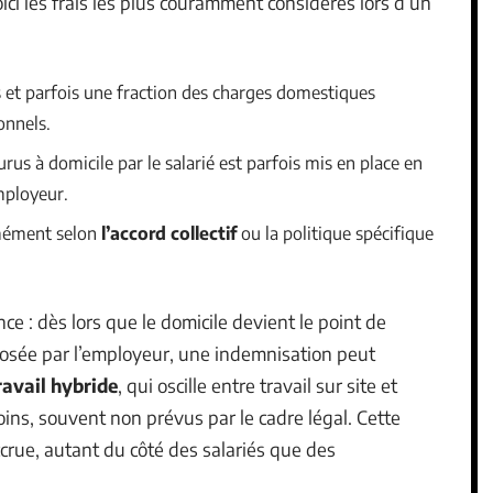
voici les frais les plus couramment considérés lors d’un
s et parfois une fraction des charges domestiques
onnels.
s à domicile par le salarié est parfois mis en place en
mployeur.
rmément selon
l’accord collectif
ou la politique spécifique
ce : dès lors que le domicile devient le point de
posée par l’employeur, une indemnisation peut
ravail hybride
, qui oscille entre travail sur site et
ins, souvent non prévus par le cadre légal. Cette
accrue, autant du côté des salariés que des