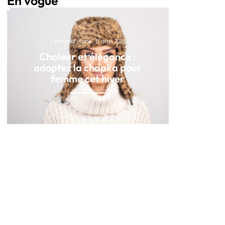
En vogue
2 min read
Look
11 mars 2026
Chaleur et élégance :
adoptez la chapka pour
femme cet hiver