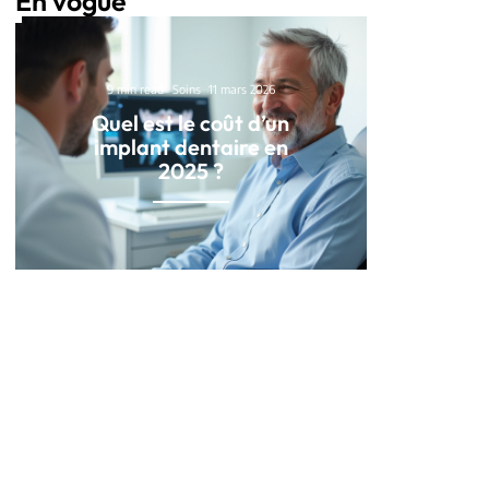
En vogue
9 min read
Soins
11 mars 2026
Quel est le coût d’un
implant dentaire en
2025 ?