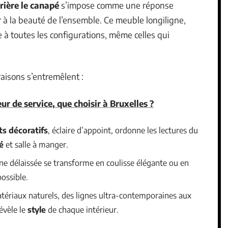
rrière le canapé
s’impose comme une réponse
er à la beauté de l’ensemble. Ce meuble longiligne,
e à toutes les configurations, même celles qui
aisons s’entremêlent :
 de service, que choisir à Bruxelles ?
ts décoratifs
, éclaire d’appoint, ordonne les lectures du
é
et salle à manger.
one délaissée se transforme en coulisse élégante ou en
ossible.
atériaux naturels, des lignes ultra-contemporaines aux
évèle le
style
de chaque intérieur.